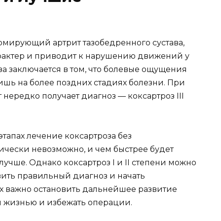
рмирующий артрит тазобедренного сустава,
актер и приводит к нарушению движений у
за заключается в том, что болевые ощущения
ишь на более поздних стадиях болезни. При
нередко получает диагноз — коксартроз III
 этапах лечение коксартроза без
ически невозможно, и чем быстрее будет
учше. Однако коксартроз I и II степени можно
вить правильный диагноз и начать
ях важно остановить дальнейшее развитие
й жизнью и избежать операции.