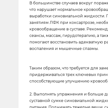
В большинстве случаев вокруг пораже
что нарушает нормальное кровообращ
выработки синовиальной жидкости. П
занятиям ЛФК при коксартрозе, необ
кровообращение в суставе. Рекомен
сеансы, массаж, гирудотерапию, а та
помогают восстановить адекватную раб
воспаления и мышечные спазмы.
Таким образом, что требуется для за
придерживаться трех ключевых принц
способствующие улучшению кровообр
2. Выполнять упражнения и больше дв
суставной сумке синовиальной жидко
питания. Поднимать тяжелые вещи, си