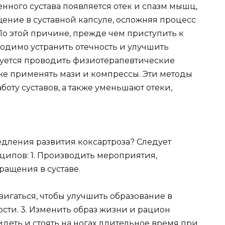
нного сустава появляется отек и спазм мышц,
ение в суставной капсуле, осложняя процесс
о этой причине, прежде чем приступить к
ходимо устранить отечность и улучшить
дуется проводить физиотерапевтические
кже применять мази и компрессы. Эти методы
оту суставов, а также уменьшают отеки,
медления развития коксартроза? Следует
ипов: 1. Производить мероприятия,
ащения в суставе.
игаться, чтобы улучшить образование в
сти. 3. Изменить образ жизни и рацион
деть и стоять на ногах длительное время при