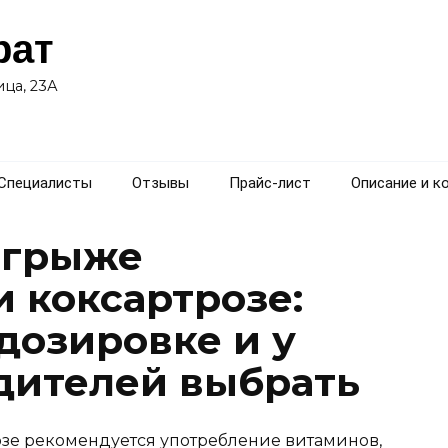
рат
ца, 23А
Специалисты
Отзывы
Прайс-лист
Описание и к
 грыже
и коксартрозе:
 дозировке и у
дителей выбрать
зе рекомендуется употребление витаминов,