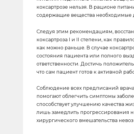
коксартрозе нельзя. В рационе питан
содержащие вещества необходимые д
Следуя этим рекомендациям, восста
коксартроза I и II степени, как прави
как можно раньше. В случае коксартро
состояния пациента или полного вызд
ответственности. Достичь положитель
что сам пациент готов к активной раб
Соблюдение всех предписаний врач
помогают облегчить симптомы заболев
способствует улучшению качества жиз
лишь замедлить прогрессирования нед
хирургического вмешательства нево