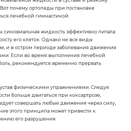
новиальной жидкости в суставе и резкому
Вот почему ортопеды при постановке
ться лечебной гимнастикой.
бы синовиальная жидкость эффективно питала
осту его клеток. Однако не все виды
е, и в остром периоде заболевания движения
ми. Если во время выполнения лечебной
боль, рекомендуется временно прервать
устав физическими упражнениями. Следуя
ти больше двигаться при коксартрозе,
ледует совершать любые движения через силу,
ние этого принципа может привести к
рению его разрушения.