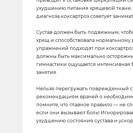
приводит к остановке циркуляции си
ухудшению питания хрящевой ткани. 
диагноза коксартроз советует занима
Сустав должен быть подвижным, что
хрящ и способствовала нормальному р
упражнений подходят при коксартроз
должны быть максимально осторожны
гимнастики ощущается интенсивная 
занятия.
Нельзя перегружать поврежденный с
рекомендациям врачей о необходимос
помните, что главное правило — не с
если они вызывают боль! Игнорирова
ухудшению состояния сустава и уско