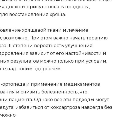
ия должны присутствовать продукты,
ля восстановления хряща.
новление хрящевой ткани и лечение
ло, возможно. При этом важно начать терапию
за III степени вероятность улучшения
оровления зависит от его настойчивости и
ных результатов можно только при условии,
оте над своим здоровьем.
а-ортопеда и применение медикаментов
ания и снизить болезненность, что
ни пациента. Однако все эти подходы могут
уга; избавиться от коксартроза навсегда без
зможно.