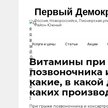
Перейти
к
Первый Демок
содержанию
Россия, Новороссийск, Пионерская ули
Район Южный
Услуги и цены
Статьи
Акции
Витамины при
позвоночника 
какие, в какой
каких произво
При грыже позвоночника и коксартро