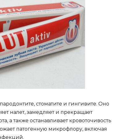
ародонтите, стоматите и гингивите. Оно
яет налет, замедляет и прекращает
та, а также останавливает кровоточивость
тожает патогенную микрофлору, включая
инфекций.