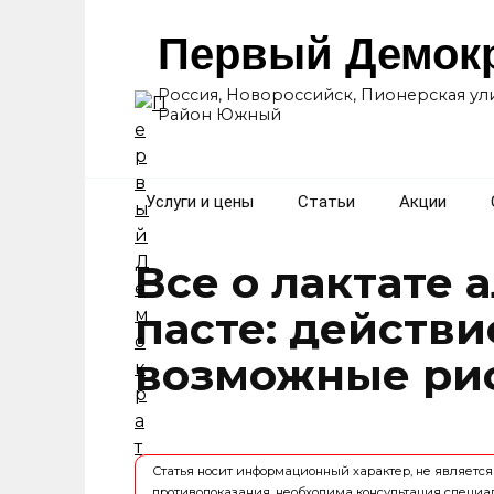
Перейти
к
Первый Демок
содержанию
Россия, Новороссийск, Пионерская ули
Район Южный
Услуги и цены
Статьи
Акции
Все о лактате
пасте: действ
возможные ри
Статья носит информационный характер, не являет
противопоказания, необходима консультация специа