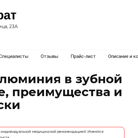
рат
ца, 23А
Специалисты
Отзывы
Прайс-лист
Описание и к
 алюминия в зубной
ие, преимущества и
ски
ся индивидуальной медицинской рекомендацией. Имеются
листа.