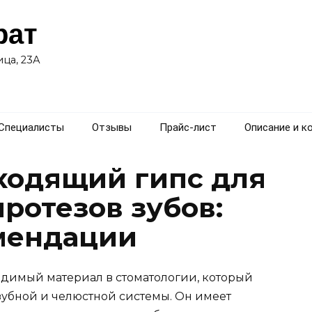
рат
ца, 23А
Специалисты
Отзывы
Прайс-лист
Описание и к
ходящий гипс для
ротезов зубов:
мендации
одимый материал в стоматологии, который
убной и челюстной системы. Он имеет