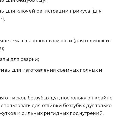
ы для беззубых дуг;
лы для ключей регистрации прикуса (для
);
незема в паковочных массах (для отливок из
);
алы для сварки;
тивы для изготовления съемных полных и
я оттисков беззубых дуг, поскольку он крайне
спользовать для отливки беззубых дуг только
ежутков и сильных ригидных поднутрений.